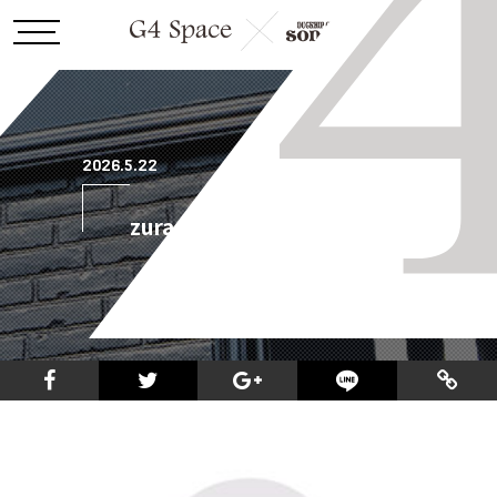
2026.5.22
zura_mirror_ura_1000