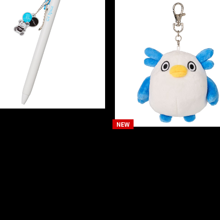
の他
30 × G4 Space ボール
TERU
その他
ン
GENちゃんぬいぐるみキ
ホルダー
,600（税込）
￥3,300（税込）