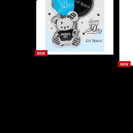
その他
HS30 × G4 Space ピンバ
そ
ッジ
HS
ペ
￥1,200（税込）
￥1