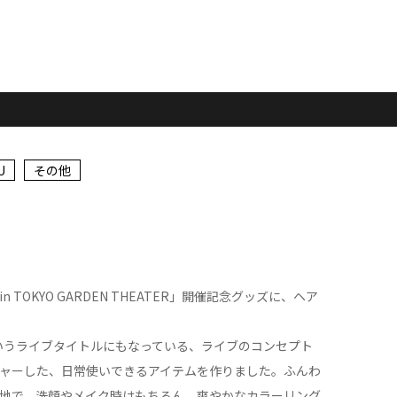
U
その他
）
ol.9 in TOKYO GARDEN THEATER」開催記念グッズに、ヘア
ME」というライブタイトルにもなっている、ライブのコンセプト
チャーした、日常使いできるアイテムを作りました。ふんわ
地で、洗顔やメイク時はもちろん、爽やかなカラーリング