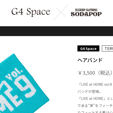
G4 Space
TER
ヘアバンド
￥3,500（税込
「LIVE at HOME v
バンドが登場。
「LIVE at HO
である“家”をフィー
りフィットする着け心