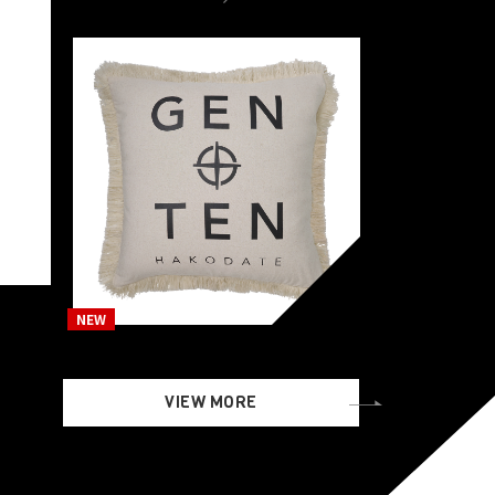
ー
TERU
その他
GENTEN・クッションカバ
ー改
￥5,500（税込）
VIEW MORE