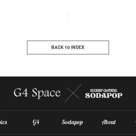
BACK to INDEX
ics
G4
Sodapop
About