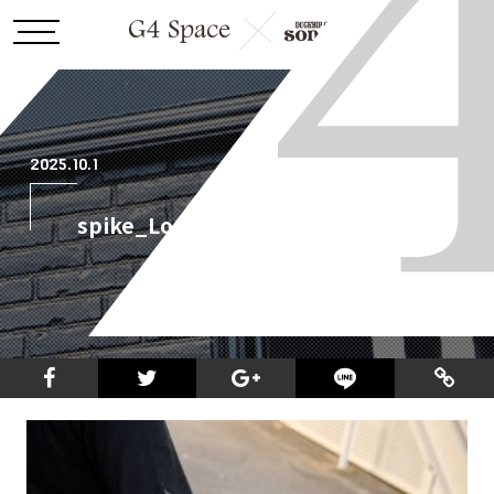
2025.10.1
spike_LongT spkrec_3_1000.jpg