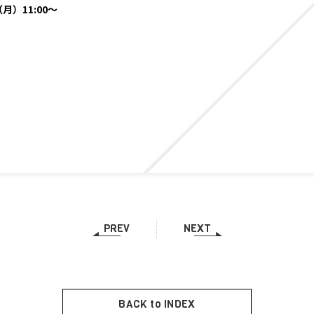
月）11:00～
PREV
NEXT
BACK to INDEX