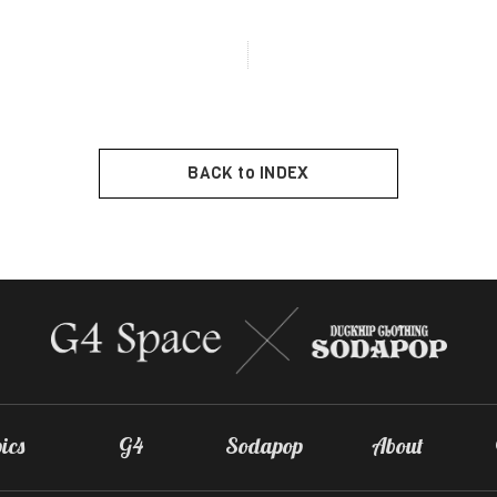
BACK to INDEX
ics
G4
Sodapop
About