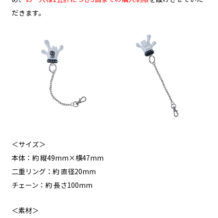
だきます。
＜サイズ＞
本体：約 縦49mm×横47mm
二重リング：約 直径20mm
チェーン：約 長さ100mm
＜素材＞