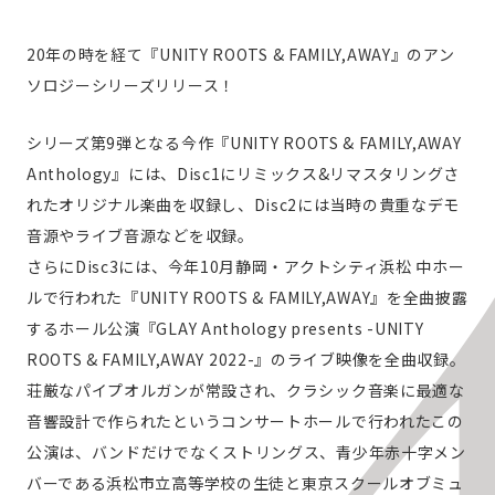
20年の時を経て『UNITY ROOTS & FAMILY,AWAY』のアン
ソロジーシリーズリリース！
シリーズ第9弾となる今作『UNITY ROOTS & FAMILY,AWAY
Anthology』には、Disc1にリミックス&リマスタリングさ
れたオリジナル楽曲を収録し、Disc2には当時の貴重なデモ
音源やライブ音源などを収録。
さらにDisc3には、今年10月静岡・アクトシティ浜松 中ホー
ルで行われた『UNITY ROOTS & FAMILY,AWAY』を全曲披露
するホール公演『GLAY Anthology presents -UNITY
ROOTS & FAMILY,AWAY 2022-』のライブ映像を全曲収録。
荘厳なパイプオルガンが常設され、クラシック音楽に最適な
音響設計で作られたというコンサートホールで行われたこの
公演は、バンドだけでなくストリングス、青少年赤十字メン
バーである浜松市立高等学校の生徒と東京スクールオブミュ