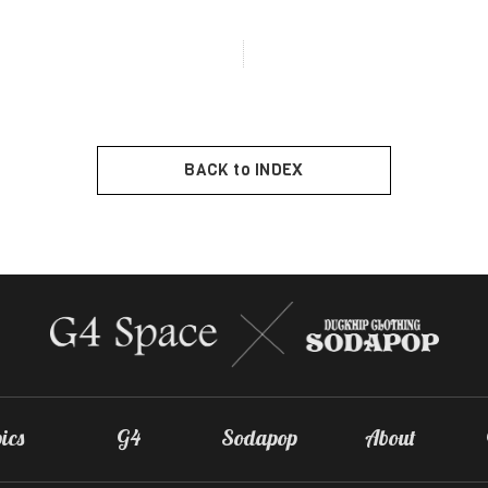
BACK to INDEX
ics
G4
Sodapop
About