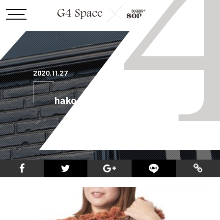
2020.11.27
hakodateST_kusshon_2