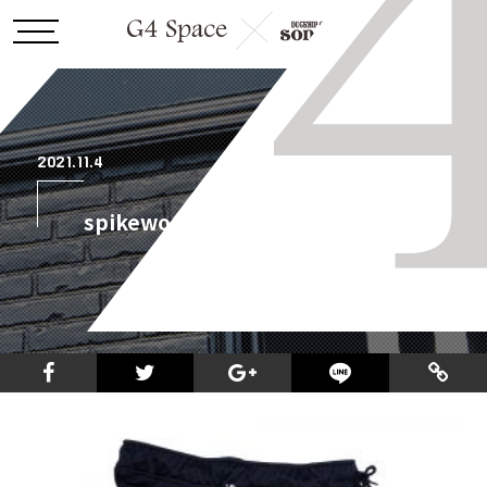
2021.11.4
spikeworks_pants_2_1000.jpg