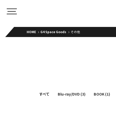
HOME
G4 Space Goods
その他
すべて
Blu-ray/DVD (3)
BOOK (1)