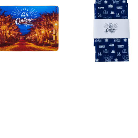
 Online Space
その他
G4 Online Space
その他
八幡坂ビッグタオル
函館柄コットン生地
6,800（税込）
￥1,800（税込）