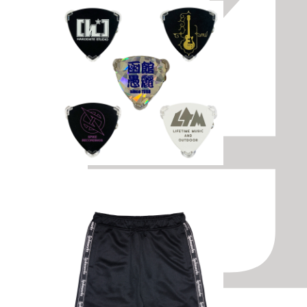
その他
バ
ピックバッジ（全5種・ラ
ンダム）
￥600（税込）
HISASHI
その他
Spikeworks トレーニン
グセットアップ(ハーフパ
ンツ)