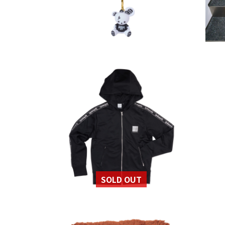
￥2,500（税込）
各
HISASHI
その他
TE
Spikeworks トレーニン
H
グセットアップ(フーディ
チ
ー)
￥
各￥12,000（税込）
SOLD OUT