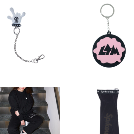
SASHI
その他
JIRO
その他
PIKE RECORDINGS by
JIRO produce LTMラ
ISASHI Hand Sign チ
ーキーホルダー
ャーム
￥2,000（税込）
2,600（税込）
RU
その他
HISASHI
その他
AKODATE STUDIO スウ
Spikeworks レギンス
ェットセットアップ
各￥6,300（税込）