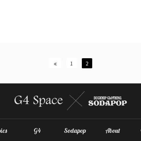
1
2
ics
G4
Sodapop
About