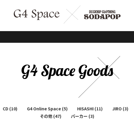
G4 Space Goods
CD (10)
G4 Online Space (5)
HISASHI (11)
JIRO (3)
その他 (47)
パーカー (3)