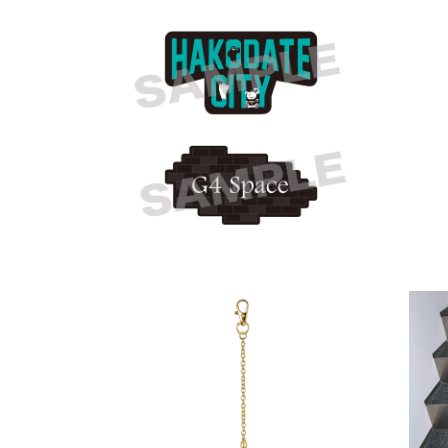
HI
その他
S
G4 Spaceステッカー（2
H
種セット）
￥800（税込）
￥
その他
TE
スートライプーくま チャ
H
ーム