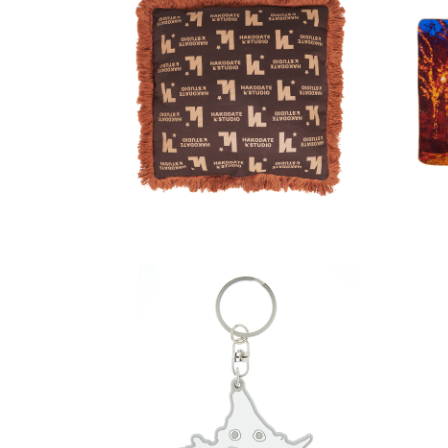
TERU
その他
G4
HAKODATE STUDIOフリ
ンジクッション
￥
￥5,300（税込）
その他
ZURAキーホルダー
HOKKAIDO ver.
￥1,600（税込）