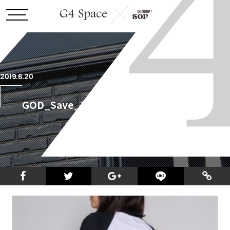
2019.6.20
GOD_Save_The_BABY_TEE_white_black