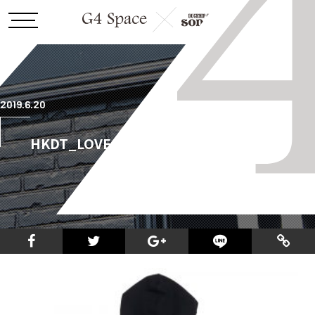
2019.6.20
HKDT_LOVE_ROCK_68_pull_parker_blac