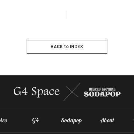
BACK to INDEX
ics
G4
Sodapop
About